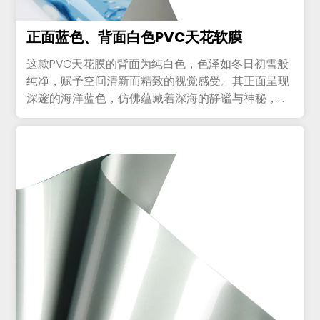
正面蓝色、背面白色PVC天花软膜
这款PVC天花膜的背面为纯白色，色泽如冬日初雪般
纯净，赋予空间清新而精致的视觉感受。其正面呈现
深邃的海洋蓝色，仿佛蕴藏着深海的静谧与神秘，引
人遐想。膜材本身坚韧...